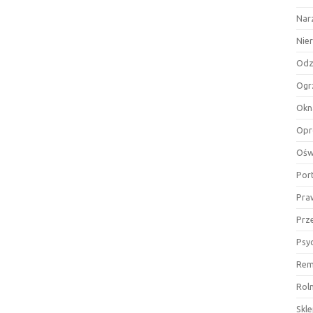
Nar
Nie
Odz
Ogr
Okn
Opr
Ośw
Por
Pra
Prz
Psy
Rem
Rol
Skl