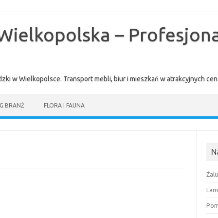
Wielkopolska – Profesjona
zki w Wielkopolsce. Transport mebli, biur i mieszkań w atrakcyjnych 
G BRANŻ
FLORA I FAUNA
N
Żal
Lam
Pomi