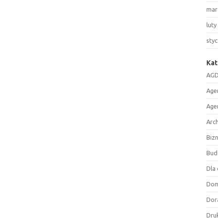
mar
luty
sty
Kat
AGD
Age
Age
Arc
Biz
Bud
Dla 
Do
Dor
Druk