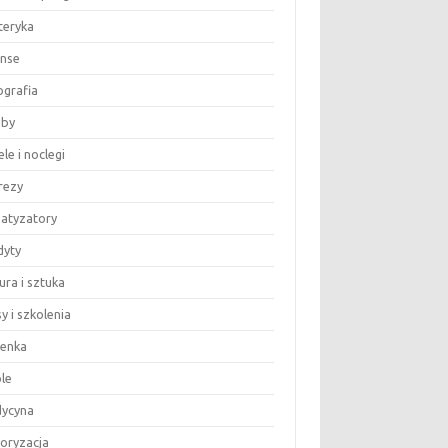
teryka
anse
ografia
by
le i noclegi
rezy
matyzatory
dyty
ura i sztuka
y i szkolenia
ienka
le
ycyna
oryzacja