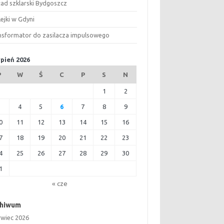
ład szklarski Bydgoszcz
ejki w Gdyni
nsformator do zasilacza impulsowego
rpień 2026
P
W
Ś
C
P
S
N
1
2
3
4
5
6
7
8
9
0
11
12
13
14
15
16
7
18
19
20
21
22
23
4
25
26
27
28
29
30
1
« cze
chiwum
rwiec 2026