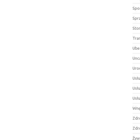
Spor
Spr
Sto
Tra
Ube
Unc
Uro
Usłu
Usł
Usł
Wnę
Zdr
Zdr
Żyw