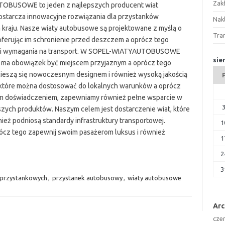
Zak
OBUSOWE to jeden z najlepszych producent wiat
ostarcza innowacyjne rozwiązania dla przystanków
Nakl
kraju. Nasze wiaty autobusowe są projektowane z myślą o
Tra
oferując im schronienie przed deszczem a oprócz tego
ni wymagania na transport. W SOPEL-WIATYAUTOBUSOWE
sie
 ma obowiązek być miejscem przyjaznym a oprócz tego
cieszą się nowoczesnym designem i również wysoką jakością
 które można dostosować do lokalnych warunków a oprócz
im doświadczeniem, zapewniamy również pełne wsparcie w
zych produktów. Naszym celem jest dostarczenie wiat, które
nież podniosą standardy infrastruktury transportowej.
1
 tego zapewnij swoim pasażerom luksus i również
1
2
3
 przystankowych
,
przystanek autobusowy
,
wiaty autobusowe
Ar
cze