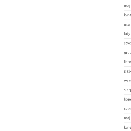
maj
kwi
mar
luty
sty
gru
lis
paź
wrz
sie
lipi
cze
maj
kwi