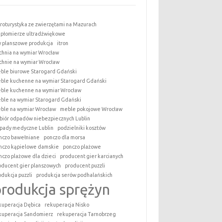
roturystyka ze zwierzętami na Mazurach
epłomierze ultradźwiękowe
y planszowe produkcja
itron
chnia na wymiar Wrocław
chnie na wymiar Wrocław
ble biurowe Starogard Gdański
ble kuchenne na wymiar Starogard Gdański
ble kuchenne na wymiar Wrocław
ble na wymiar Starogard Gdański
ble na wymiar Wrocław
meble pokojowe Wrocław
biór odpadów niebezpiecznych Lublin
pady medyczne Lublin
podzielniki kosztów
nczo bawełniane
ponczo dla morsa
nczo kąpielowe damskie
ponczo plażowe
nczo plażowe dla dzieci
producent gier karcianych
oducent gier planszowych
producent puzzli
odukcja puzzli
produkcja serów podhalańskich
produkcja sprężyn
kuperacja Dębica
rekuperacja Nisko
kuperacja Sandomierz
rekuperacja Tarnobrzeg