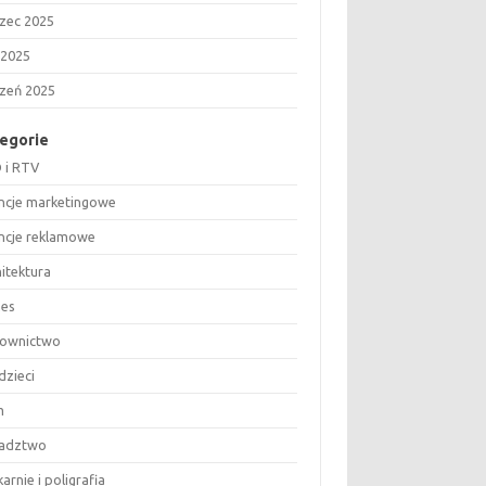
zec 2025
 2025
czeń 2025
egorie
 i RTV
ncje marketingowe
ncje reklamowe
hitektura
nes
ownictwo
dzieci
m
adztwo
arnie i poligrafia