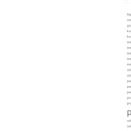
Ag
ci
gr
ku
ku
me
me
me
me
me
od
od
po
po
po
pr
pr
re
re