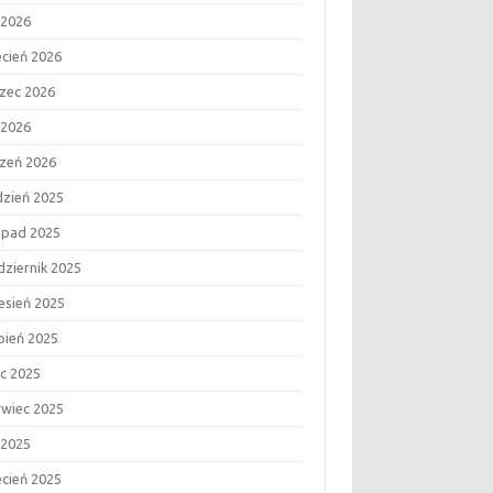
 2026
ecień 2026
zec 2026
 2026
czeń 2026
dzień 2025
topad 2025
dziernik 2025
esień 2025
rpień 2025
ec 2025
rwiec 2025
 2025
ecień 2025