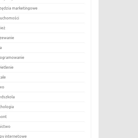
zędzia marketingowe
ruchomości
ież
zewanie
a
ogramowanie
ietlenie
tale
wo
edszkola
chologia
ont
nictwo
epy internetowe