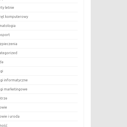
ty letnie
zęt komputerowy
matologia
nsport
zpieczenia
ategorized
da
gi
ugi informatyczne
ugi marketingowe
trze
owie
owie i uroda
ność