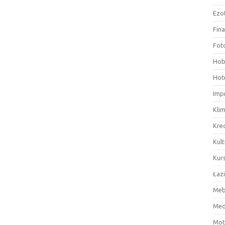
Ezo
Fin
Fot
Hob
Hote
Imp
Kli
Kre
Kult
Kurs
Łaz
Meb
Med
Mot