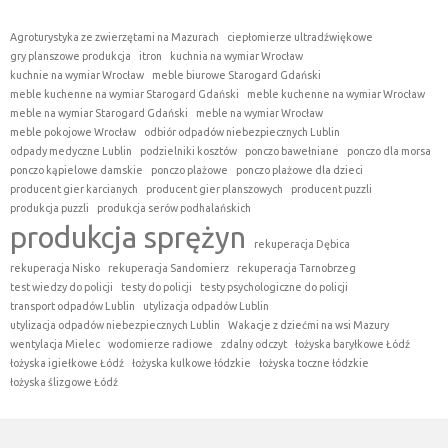
Agroturystyka ze zwierzętami na Mazurach
ciepłomierze ultradźwiękowe
gry planszowe produkcja
itron
kuchnia na wymiar Wrocław
kuchnie na wymiar Wrocław
meble biurowe Starogard Gdański
meble kuchenne na wymiar Starogard Gdański
meble kuchenne na wymiar Wrocław
meble na wymiar Starogard Gdański
meble na wymiar Wrocław
meble pokojowe Wrocław
odbiór odpadów niebezpiecznych Lublin
odpady medyczne Lublin
podzielniki kosztów
ponczo bawełniane
ponczo dla morsa
ponczo kąpielowe damskie
ponczo plażowe
ponczo plażowe dla dzieci
producent gier karcianych
producent gier planszowych
producent puzzli
produkcja puzzli
produkcja serów podhalańskich
produkcja sprężyn
rekuperacja Dębica
rekuperacja Nisko
rekuperacja Sandomierz
rekuperacja Tarnobrzeg
test wiedzy do policji
testy do policji
testy psychologiczne do policji
transport odpadów Lublin
utylizacja odpadów Lublin
utylizacja odpadów niebezpiecznych Lublin
Wakacje z dziećmi na wsi Mazury
wentylacja Mielec
wodomierze radiowe
zdalny odczyt
łożyska baryłkowe Łódź
łożyska igiełkowe Łódź
łożyska kulkowe łódzkie
łożyska toczne łódzkie
łożyska ślizgowe Łódź