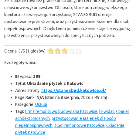
że realizuje również prace konstrukcyjne i techniczne, zapewniając
całościowe wykonawstwo. Dla osób, które potrzebują większego
komfortu i łatwiejszego korzystania, STANEXBUD oferuje
dostosowanie przestrzeni, oraz przystosowanie łazienek dla osób
niepełnosprawnych. Dzięki temu pomieszczenie staje się wygodną
przestrzenią i przystosowanym do specyficznych potrzeb.
Ocena:
3
/
5
(
1
głosów)
Szczegóły wpisu:
ID wpisu:
399
Tytuł:
Układanie płytek z Katowic
Adres strony:
https://stanexbud.katowice.pl/
Page Rank:
N/A
(stan na 8 sierpnia, 2026 3:49 am)
Kategorie:
Usługi
Tagi:
firma remontowo budowlana Katowice
,
likwidacja barier
achitektonicznych
,
przystosowanie łazienek dla osób
niepełnosprawnych
,
sługi remontowe Katowice
,
układanie
płytek Katowice