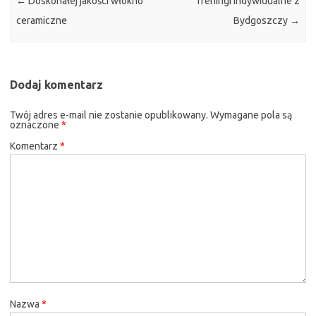
←
Doskonałej jakości włókno
Treningi indywidualne z
ceramiczne
Bydgoszczy
→
Dodaj komentarz
Twój adres e-mail nie zostanie opublikowany.
Wymagane pola są
oznaczone
*
Komentarz
*
Nazwa
*