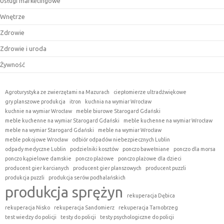
Usługi marketingowe
Wnętrze
Zdrowie
Zdrowie i uroda
Żywność
Agroturystyka ze zwierzętami na Mazurach
ciepłomierze ultradźwiękowe
gry planszowe produkcja
itron
kuchnia na wymiar Wrocław
kuchnie na wymiar Wrocław
meble biurowe Starogard Gdański
meble kuchenne na wymiar Starogard Gdański
meble kuchenne na wymiar Wrocław
meble na wymiar Starogard Gdański
meble na wymiar Wrocław
meble pokojowe Wrocław
odbiór odpadów niebezpiecznych Lublin
odpady medyczne Lublin
podzielniki kosztów
ponczo bawełniane
ponczo dla morsa
ponczo kąpielowe damskie
ponczo plażowe
ponczo plażowe dla dzieci
producent gier karcianych
producent gier planszowych
producent puzzli
produkcja puzzli
produkcja serów podhalańskich
produkcja sprężyn
rekuperacja Dębica
rekuperacja Nisko
rekuperacja Sandomierz
rekuperacja Tarnobrzeg
test wiedzy do policji
testy do policji
testy psychologiczne do policji