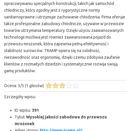
opracowywaniu specjalnych konstrukcji, takich jak samochód
chłodniczy, który zgodny jest z rygorystyczne normy
sanitarnoprawne i utrzymuje zachowanie chłodzenia. Firma oferuje
także profesjonalne zabudowy chłodnicze, używane w przewozie
towarów utrzymania temperatury. Dzięki użyciu zaawansowanych
technologii możliwa jest również zaawansowana pojazd do
przewozu mrożonek, która zapewnia pełną efektywność i
stabilność surowców. TRAMP opiera się na solidność,
niezawodność oraz ergonomię, dzięki czemu zdobywa zaufanie
klientów z rozmaitych dziedzin i systematycznie rozwija swoją
gamę produktów.
Ocena:
3
/
5
(
1
głosów)
Szczegóły wpisu:
ID wpisu:
391
Tytuł:
Wysokiej jakości zabudowa do przewozu
mrożonek
Adres strony:
http://www.tramp.pl/