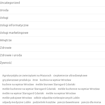
Uncategorized
Uroda
Usługi
Usługi informatyczne
Usługi marketingowe
Wnętrze
Zdrowie
Zdrowie i uroda
Żywność
Agroturystyka ze zwierzętami na Mazurach
ciepłomierze ultradźwiękowe
gry planszowe produkcja
itron
kuchnia na wymiar Wrocław
kuchnie na wymiar Wrocław
meble biurowe Starogard Gdański
meble kuchenne na wymiar Starogard Gdański
meble kuchenne na wymiar Wrocław
meble na wymiar Starogard Gdański
meble na wymiar Wrocław
meble pokojowe Wrocław
odbiór odpadów niebezpiecznych Lublin
odpady medyczne Lublin
podzielniki kosztów
ponczo bawełniane
ponczo dla morsa