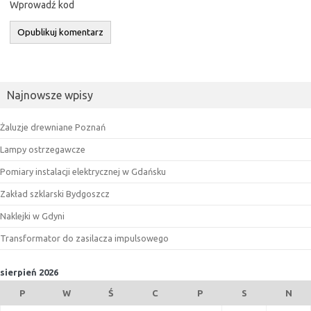
Wprowadź kod
Najnowsze wpisy
Żaluzje drewniane Poznań
Lampy ostrzegawcze
Pomiary instalacji elektrycznej w Gdańsku
Zakład szklarski Bydgoszcz
Naklejki w Gdyni
Transformator do zasilacza impulsowego
sierpień 2026
P
W
Ś
C
P
S
N