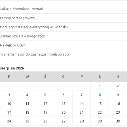
Żaluzje drewniane Poznań
Lampy ostrzegawcze
Pomiary instalacji elektrycznej w Gdańsku
Zakład szklarski Bydgoszcz
Naklejki w Gdyni
Transformator do zasilacza impulsowego
sierpień 2026
P
W
Ś
C
P
S
N
1
2
3
4
5
6
7
8
9
10
11
12
13
14
15
16
17
18
19
20
21
22
23
24
25
26
27
28
29
30