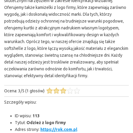
skutecznym narzędziem w zakresie identyfikacji wizualnej.
Oferujemy także kamizelki z logo firmy, które zapewniają zarówno
wygodę, jak i doskonałą widoczność marki. Dla tych, którzy
potrzebują odzieży ochronnej na trudniejsze warunki pogodowe,
oferujemy kurtki z atrakcyjnym nadrukiem własnym logotypem,
które zapewniają komfort i wykwalifikowany design w każdych
warunkach. Oprócz tego, w naszej ofercie znajdują się także
softshelle z logo, które łączą wysoką jakość materiału z eleganckim
wyglądem, stanowiąc świetną szansę na chłodniejsze dni. Każdy
detal naszej odzieży jest troskliwie zrealizowany, aby spełniał
oczekiwania zarówno odnośnie do komfortu, jak i trwałości,
stanowiąc efektywny detal identyfikacji firmy.
Ocena:
3
/
5
(
1
głosów)
Szczegóły wpisu:
ID wpisu:
113
Tytuł:
Odzież z logo firmy
Adres strony:
https://rok.com.pl