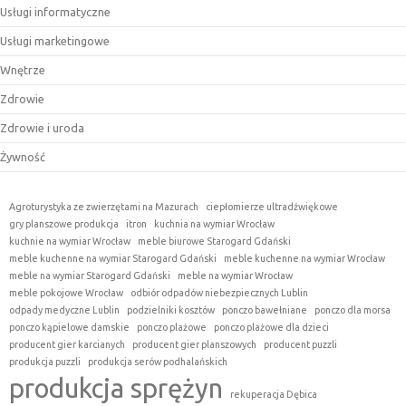
Usługi informatyczne
Usługi marketingowe
Wnętrze
Zdrowie
Zdrowie i uroda
Żywność
Agroturystyka ze zwierzętami na Mazurach
ciepłomierze ultradźwiękowe
gry planszowe produkcja
itron
kuchnia na wymiar Wrocław
kuchnie na wymiar Wrocław
meble biurowe Starogard Gdański
meble kuchenne na wymiar Starogard Gdański
meble kuchenne na wymiar Wrocław
meble na wymiar Starogard Gdański
meble na wymiar Wrocław
meble pokojowe Wrocław
odbiór odpadów niebezpiecznych Lublin
odpady medyczne Lublin
podzielniki kosztów
ponczo bawełniane
ponczo dla morsa
ponczo kąpielowe damskie
ponczo plażowe
ponczo plażowe dla dzieci
producent gier karcianych
producent gier planszowych
producent puzzli
produkcja puzzli
produkcja serów podhalańskich
produkcja sprężyn
rekuperacja Dębica