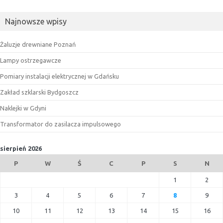
Najnowsze wpisy
Żaluzje drewniane Poznań
Lampy ostrzegawcze
Pomiary instalacji elektrycznej w Gdańsku
Zakład szklarski Bydgoszcz
Naklejki w Gdyni
Transformator do zasilacza impulsowego
sierpień 2026
P
W
Ś
C
P
S
N
1
2
3
4
5
6
7
8
9
10
11
12
13
14
15
16