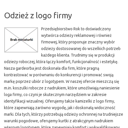
Odzież z logo firmy
Przedsiębiorstwo Rok to doświadczony
wytwórca odzieży reklamowej i również
firmowej, który proponuje znaczny wybór
odzieży dostosowanej do wszelkich potrzeb
każdego klienta. Trudnimy się w produkcji
odzieży roboczej, która łączy komfort, funkcjonalność i estetykę.
Nasza gardeorba jest doskonała dla firm, które pragną
kontrastować w porównaniu do konkurencji i promować swoją
markę poprzez ubiór z logotypem. W naszej ofercie mieszczą się
m.in. koszulki robocze z nadrukiem, które umożliwiają naniesienie
loga firmy, co czyni je skutecznym narzędziem w zakresie
identyfikacji wizualnej. Oferujemy także kamizelki z logo firmy,
które zapewniają zarówno wygodę, jak i doskonałą widoczność
marki. Dla tych, którzy potrzebują odzieży ochronnej na trudniejsze
warunki pogodowe, oferujemy kurtki z atrakcyjnym nadrukiem
własnym logotypem, które zapewniają komfort i wykwalifikowany