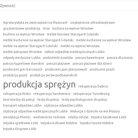
Żywność
Agroturystyka ze zwierzętami na Mazurach
ciepłomierze ultradźwiękowe
gry planszowe produkcja
itron
kuchnia na wymiar Wrocław
kuchnie na wymiar Wrocław
meble biurowe Starogard Gdański
meble kuchenne na wymiar Starogard Gdański
meble kuchenne na wymiar Wrocław
meble na wymiar Starogard Gdański
meble na wymiar Wrocław
meble pokojowe Wrocław
odbiór odpadów niebezpiecznych Lublin
odpady medyczne Lublin
podzielniki kosztów
ponczo bawełniane
ponczo dla morsa
ponczo kąpielowe damskie
ponczo plażowe
ponczo plażowe dla dzieci
producent gier karcianych
producent gier planszowych
producent puzzli
produkcja puzzli
produkcja serów podhalańskich
produkcja sprężyn
rekuperacja Dębica
rekuperacja Nisko
rekuperacja Sandomierz
rekuperacja Tarnobrzeg
test wiedzy do policji
testy do policji
testy psychologiczne do policji
transport odpadów Lublin
utylizacja odpadów Lublin
utylizacja odpadów niebezpiecznych Lublin
Wakacje z dziećmi na wsi Mazury
wentylacja Mielec
wodomierze radiowe
zdalny odczyt
łożyska baryłkowe Łódź
łożyska igiełkowe Łódź
łożyska kulkowe łódzkie
łożyska toczne łódzkie
łożyska ślizgowe Łódź