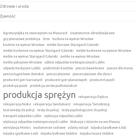
Zdrowie i uroda
Żywność
Agroturystyka ze zwierzętami na Mazurach
ciepłomierze ultradźwiękowe
gry planszowe produkcja
itron
kuchnia na wymiar Wrocław
kuchnie na wymiar Wrocław
meble biurowe Starogard Gdański
meble kuchenne na wymiar Starogard Gdański
meble kuchenne na wymiar Wrocław
meble na wymiar Starogard Gdański
meble na wymiar Wrocław
meble pokojowe Wrocław
odbiór odpadów niebezpiecznych Lublin
odpady medyczne Lublin
podzielniki kosztów
ponczo bawełniane
ponczo dla morsa
ponczo kąpielowe damskie
ponczo plażowe
ponczo plażowe dla dzieci
producent gier karcianych
producent gier planszowych
producent puzzli
produkcja puzzli
produkcja serów podhalańskich
produkcja sprężyn
rekuperacja Dębica
rekuperacja Nisko
rekuperacja Sandomierz
rekuperacja Tarnobrzeg
test wiedzy do policji
testy do policji
testy psychologiczne do policji
transport odpadów Lublin
utylizacja odpadów Lublin
utylizacja odpadów niebezpiecznych Lublin
Wakacje z dziećmi na wsi Mazury
wentylacja Mielec
wodomierze radiowe
zdalny odczyt
łożyska baryłkowe Łódź
łożyska igiełkowe Łódź
łożyska kulkowe łódzkie
łożyska toczne łódzkie