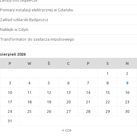
Lampy ostrzegawcze
Pomiary instalacji elektrycznej w Gdańsku
Zakład szklarski Bydgoszcz
Naklejki w Gdyni
Transformator do zasilacza impulsowego
sierpień 2026
P
W
Ś
C
P
S
N
1
2
3
4
5
6
7
8
9
10
11
12
13
14
15
16
17
18
19
20
21
22
23
24
25
26
27
28
29
30
31
« cze