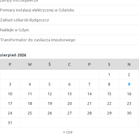
Lampy ostrzegawcze
Pomiary instalacji elektrycznej w Gdańsku
Zakład szklarski Bydgoszcz
Naklejki w Gdyni
Transformator do zasilacza impulsowego
sierpień 2026
P
W
Ś
C
P
S
N
1
2
3
4
5
6
7
8
9
10
11
12
13
14
15
16
17
18
19
20
21
22
23
24
25
26
27
28
29
30
31
« cze