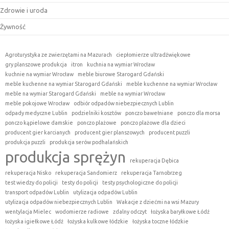
Zdrowie i uroda
Żywność
Agroturystyka ze zwierzętami na Mazurach
ciepłomierze ultradźwiękowe
gry planszowe produkcja
itron
kuchnia na wymiar Wrocław
kuchnie na wymiar Wrocław
meble biurowe Starogard Gdański
meble kuchenne na wymiar Starogard Gdański
meble kuchenne na wymiar Wrocław
meble na wymiar Starogard Gdański
meble na wymiar Wrocław
meble pokojowe Wrocław
odbiór odpadów niebezpiecznych Lublin
odpady medyczne Lublin
podzielniki kosztów
ponczo bawełniane
ponczo dla morsa
ponczo kąpielowe damskie
ponczo plażowe
ponczo plażowe dla dzieci
producent gier karcianych
producent gier planszowych
producent puzzli
produkcja puzzli
produkcja serów podhalańskich
produkcja sprężyn
rekuperacja Dębica
rekuperacja Nisko
rekuperacja Sandomierz
rekuperacja Tarnobrzeg
test wiedzy do policji
testy do policji
testy psychologiczne do policji
transport odpadów Lublin
utylizacja odpadów Lublin
utylizacja odpadów niebezpiecznych Lublin
Wakacje z dziećmi na wsi Mazury
wentylacja Mielec
wodomierze radiowe
zdalny odczyt
łożyska baryłkowe Łódź
łożyska igiełkowe Łódź
łożyska kulkowe łódzkie
łożyska toczne łódzkie