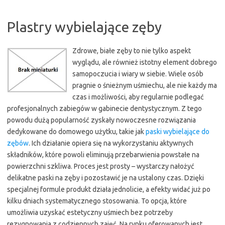
Plastry wybielające zęby
Zdrowe, białe zęby to nie tylko aspekt
wyglądu, ale również istotny element dobrego
samopoczucia i wiary w siebie. Wiele osób
pragnie o śnieżnym uśmiechu, ale nie każdy ma
czas i możliwości, aby regularnie podlegać
profesjonalnych zabiegów w gabinecie dentystycznym. Z tego
powodu dużą popularność zyskały nowoczesne rozwiązania
dedykowane do domowego użytku, takie jak
paski wybielające do
zębów
. Ich działanie opiera się na wykorzystaniu aktywnych
składników, które powoli eliminują przebarwienia powstałe na
powierzchni szkliwa. Proces jest prosty – wystarczy nałożyć
delikatne paski na zęby i pozostawić je na ustalony czas. Dzięki
specjalnej formule produkt działa jednolicie, a efekty widać już po
kilku dniach systematycznego stosowania. To opcja, które
umożliwia uzyskać estetyczny uśmiech bez potrzeby
rezygnowania z codziennych zajęć. Na rynku oferowanych jest