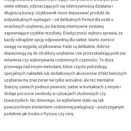
wiele odmian, odznaczających się intensywnością działania i
długością kuracji. Użytkownik może dopasować produkt do
indywidualnych wymagań – od delikatnych formuł dla osób o
wrażliwych uzębieniu, po bardziej intensywne zestawy
zapewniające szybkie rezultaty. Elastyczność wyboru sprawia, że
każdy odnajdzie opcję odpowiednią dla siebie. Warto zwrócić
uwagę na wygodę użytkowania. Paski są delikatne, dobrze
dopasowują się do struktury uzębienia i nie przeszkadzają podczas
mówienia czy wykonywania codziennych czynności. To duża
przewaga nad innymi metodami, które często potrzebują
specjalnych nakładek lub dodatkowych akcesoriów. Efekt bielszych
uzębienia ma znaczenie nie tylko wizualne, ale też mentalne.
Śnieżny uśmiech podnosi pewność siebie w kontaktach z innymi i
dodaje poczucie swobody w sytuacjach służbowych czy
towarzyskich. Nic dziwnego, że wybielanie stało się tak
powszechnym elementem codziennej pielęgnacji – postrzeganym
podobnie jak troska o fryzurę czy cerę.