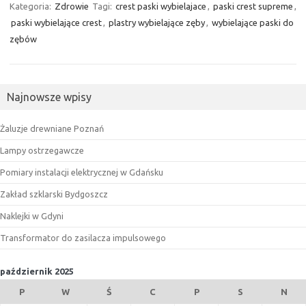
Kategoria:
Zdrowie
Tagi:
crest paski wybielajace
,
paski crest supreme
,
paski wybielające crest
,
plastry wybielające zęby
,
wybielające paski do
zębów
Najnowsze wpisy
Żaluzje drewniane Poznań
Lampy ostrzegawcze
Pomiary instalacji elektrycznej w Gdańsku
Zakład szklarski Bydgoszcz
Naklejki w Gdyni
Transformator do zasilacza impulsowego
październik 2025
P
W
Ś
C
P
S
N