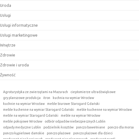
Uroda
Usługi
Usługi informatyczne
Usługi marketingowe
Wnętrze
Zdrowie
Zdrowie i uroda
Żywność
Agroturystyka ze zwierzętami na Mazurach
ciepłomierze ultradźwiękowe
gry planszowe produkcja
itron
kuchnia na wymiar Wrocław
kuchnie na wymiar Wrocław
meble biurowe Starogard Gdański
meble kuchenne na wymiar Starogard Gdański
meble kuchenne na wymiar Wrocław
meble na wymiar Starogard Gdański
meble na wymiar Wrocław
meble pokojowe Wrocław
odbiór odpadów niebezpiecznych Lublin
odpady medyczne Lublin
podzielniki kosztów
ponczo bawełniane
ponczo dla morsa
ponczo kąpielowe damskie
ponczo plażowe
ponczo plażowe dla dzieci