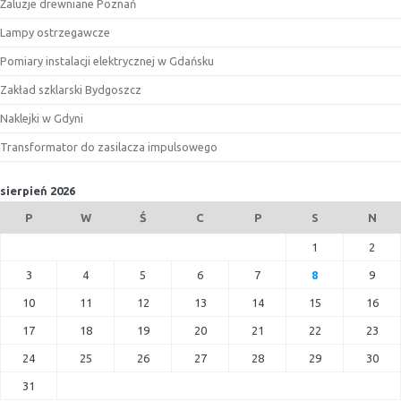
Żaluzje drewniane Poznań
Lampy ostrzegawcze
Pomiary instalacji elektrycznej w Gdańsku
Zakład szklarski Bydgoszcz
Naklejki w Gdyni
Transformator do zasilacza impulsowego
sierpień 2026
P
W
Ś
C
P
S
N
1
2
3
4
5
6
7
8
9
10
11
12
13
14
15
16
17
18
19
20
21
22
23
24
25
26
27
28
29
30
31