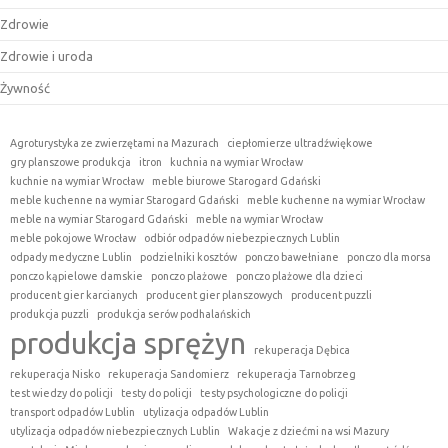
Zdrowie
Zdrowie i uroda
Żywność
Agroturystyka ze zwierzętami na Mazurach
ciepłomierze ultradźwiękowe
gry planszowe produkcja
itron
kuchnia na wymiar Wrocław
kuchnie na wymiar Wrocław
meble biurowe Starogard Gdański
meble kuchenne na wymiar Starogard Gdański
meble kuchenne na wymiar Wrocław
meble na wymiar Starogard Gdański
meble na wymiar Wrocław
meble pokojowe Wrocław
odbiór odpadów niebezpiecznych Lublin
odpady medyczne Lublin
podzielniki kosztów
ponczo bawełniane
ponczo dla morsa
ponczo kąpielowe damskie
ponczo plażowe
ponczo plażowe dla dzieci
producent gier karcianych
producent gier planszowych
producent puzzli
produkcja puzzli
produkcja serów podhalańskich
produkcja sprężyn
rekuperacja Dębica
rekuperacja Nisko
rekuperacja Sandomierz
rekuperacja Tarnobrzeg
test wiedzy do policji
testy do policji
testy psychologiczne do policji
transport odpadów Lublin
utylizacja odpadów Lublin
utylizacja odpadów niebezpiecznych Lublin
Wakacje z dziećmi na wsi Mazury