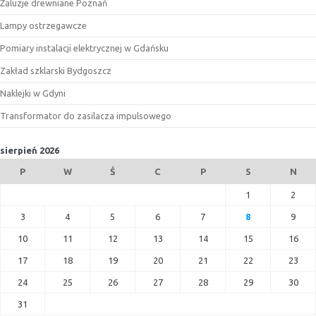
Żaluzje drewniane Poznań
Lampy ostrzegawcze
Pomiary instalacji elektrycznej w Gdańsku
Zakład szklarski Bydgoszcz
Naklejki w Gdyni
Transformator do zasilacza impulsowego
sierpień 2026
P
W
Ś
C
P
S
N
1
2
3
4
5
6
7
8
9
10
11
12
13
14
15
16
17
18
19
20
21
22
23
24
25
26
27
28
29
30
31