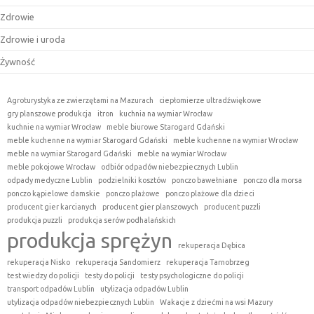
Zdrowie
Zdrowie i uroda
Żywność
Agroturystyka ze zwierzętami na Mazurach
ciepłomierze ultradźwiękowe
gry planszowe produkcja
itron
kuchnia na wymiar Wrocław
kuchnie na wymiar Wrocław
meble biurowe Starogard Gdański
meble kuchenne na wymiar Starogard Gdański
meble kuchenne na wymiar Wrocław
meble na wymiar Starogard Gdański
meble na wymiar Wrocław
meble pokojowe Wrocław
odbiór odpadów niebezpiecznych Lublin
odpady medyczne Lublin
podzielniki kosztów
ponczo bawełniane
ponczo dla morsa
ponczo kąpielowe damskie
ponczo plażowe
ponczo plażowe dla dzieci
producent gier karcianych
producent gier planszowych
producent puzzli
produkcja puzzli
produkcja serów podhalańskich
produkcja sprężyn
rekuperacja Dębica
rekuperacja Nisko
rekuperacja Sandomierz
rekuperacja Tarnobrzeg
test wiedzy do policji
testy do policji
testy psychologiczne do policji
transport odpadów Lublin
utylizacja odpadów Lublin
utylizacja odpadów niebezpiecznych Lublin
Wakacje z dziećmi na wsi Mazury