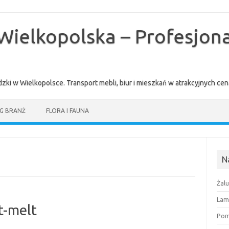
Wielkopolska – Profesjona
zki w Wielkopolsce. Transport mebli, biur i mieszkań w atrakcyjnych 
G BRANŻ
FLORA I FAUNA
N
Żal
Lam
t-melt
Pomi