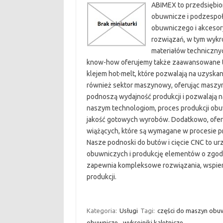
ABIMEX to przedsiębior
obuwnicze i podzespoł
obuwniczego i akcesory
rozwiązań, w tym wykroj
materiałów technicznyc
know-how oferujemy także zaawansowane tec
klejem hot-melt, które pozwalają na uzyska
również sektor maszynowy, oferując maszyny
podnoszą wydajność produkcji i pozwalają n
naszym technologiom, proces produkcji obuw
jakość gotowych wyrobów. Dodatkowo, ofer
wiążących, które są wymagane w procesie prod
Nasze podnoski do butów i cięcie CNC to u
obuwniczych i produkcję elementów o zgodn
zapewnia kompleksowe rozwiązania, wspier
produkcji.
Kategoria:
Usługi
Tagi:
części do maszyn obu
obuwnicze
,
wykrojniki kaletnicze