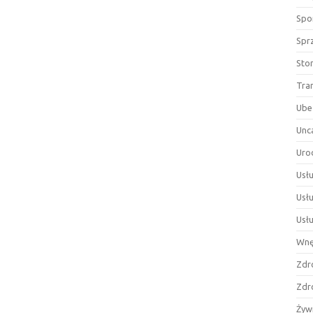
Spor
Spr
Sto
Tra
Ube
Unc
Uro
Usłu
Usł
Usł
Wnę
Zdr
Zdr
Żyw