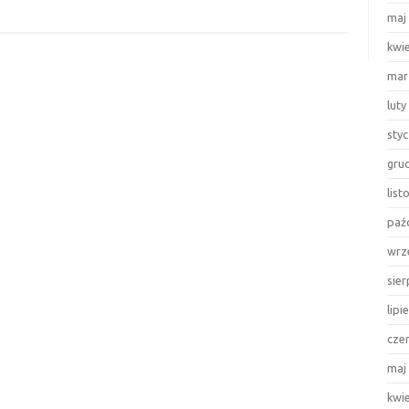
maj
kwi
mar
luty
sty
gru
lis
paź
wrz
sie
lipi
cze
maj
kwi