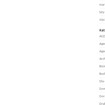
mar
luty
sty
Kat
AGD
Age
Age
Arc
Biz
Bud
Dla 
Do
Dor
Druk