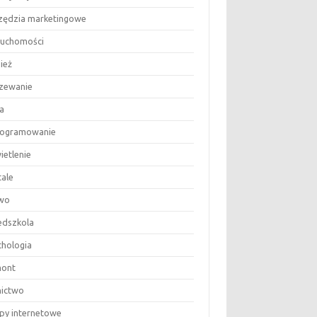
zędzia marketingowe
ruchomości
ież
zewanie
a
ogramowanie
ietlenie
tale
wo
edszkola
chologia
ont
nictwo
epy internetowe