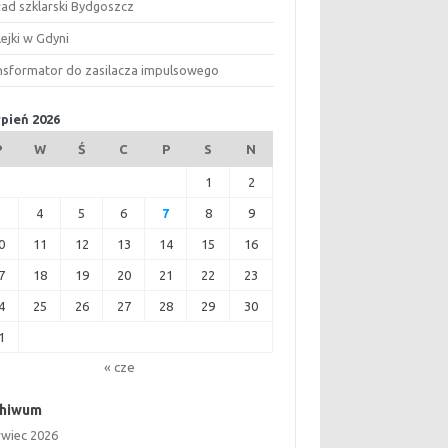
ład szklarski Bydgoszcz
ejki w Gdyni
nsformator do zasilacza impulsowego
rpień 2026
P
W
Ś
C
P
S
N
1
2
3
4
5
6
7
8
9
0
11
12
13
14
15
16
7
18
19
20
21
22
23
4
25
26
27
28
29
30
1
« cze
chiwum
rwiec 2026