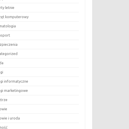
ty letnie
zęt komputerowy
matologia
nsport
zpieczenia
ategorized
da
gi
ugi informatyczne
ugi marketingowe
trze
owie
owie i uroda
ność