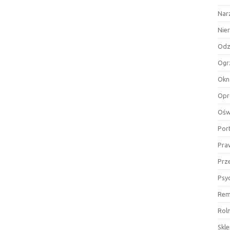
Nar
Nie
Odz
Ogr
Okn
Opr
Ośw
Por
Pra
Prz
Psy
Rem
Rol
Skl