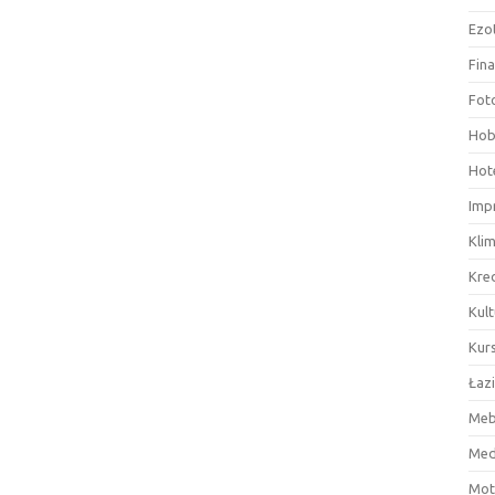
Ezo
Fin
Fot
Hob
Hote
Imp
Kli
Kre
Kult
Kurs
Łaz
Meb
Med
Mot