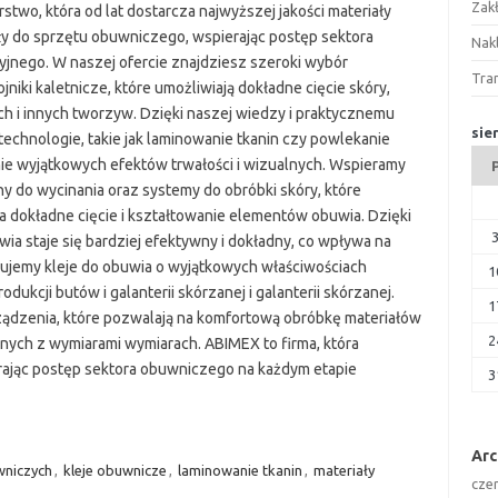
Zak
stwo, która od lat dostarcza najwyższej jakości materiały
y do sprzętu obuwniczego, wspierając postęp sektora
Nakl
jnego. W naszej ofercie znajdziesz szeroki wybór
Tra
niki kaletnicze, które umożliwiają dokładne cięcie skóry,
h i innych tworzyw. Dzięki naszej wiedzy i praktycznemu
sie
hnologie, takie jak laminowanie tkanin czy powlekanie
nie wyjątkowych efektów trwałości i wizualnych. Wspieramy
 do wycinania oraz systemy do obróbki skóry, które
a dokładne cięcie i kształtowanie elementów obuwia. Dzięki
ia staje się bardziej efektywny i dokładny, co wpływa na
ujemy kleje do obuwia o wyjątkowych właściwościach
1
ukcji butów i galanterii skórzanej i galanterii skórzanej.
1
rządzenia, które pozwalają na komfortową obróbkę materiałów
2
ych z wymiarami wymiarach. ABIMEX to firma, która
ając postęp sektora obuwniczego na każdym etapie
3
Ar
wniczych
,
kleje obuwnicze
,
laminowanie tkanin
,
materiały
cze