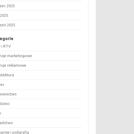
zec 2025
 2025
czeń 2025
egorie
 i RTV
ncje marketingowe
ncje reklamowe
hitektura
nes
ownictwo
dzieci
m
adztwo
arnie i poligrafia