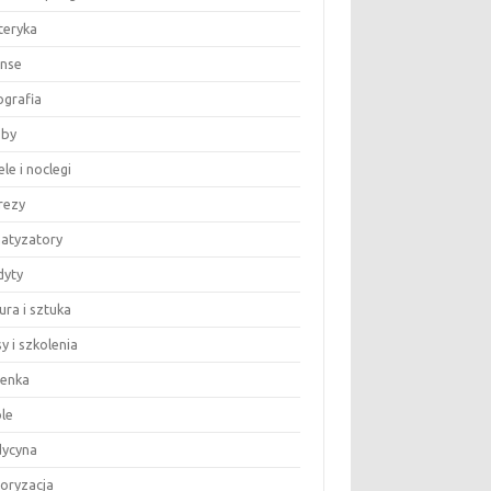
teryka
anse
ografia
by
le i noclegi
rezy
matyzatory
dyty
ura i sztuka
y i szkolenia
ienka
le
ycyna
oryzacja