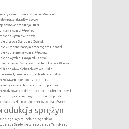
roturystyka ze zwierzętami na Mazurach
epłomierze ultradźwiękowe
y planszowe produkcja
itron
chnia na wymiar Wrocław
chnie na wymiar Wrocław
ble biurowe Starogard Gdański
ble kuchenne na wymiar Starogard Gdański
ble kuchenne na wymiar Wrocław
ble na wymiar Starogard Gdański
ble na wymiar Wrocław
meble pokojowe Wrocław
biór odpadów niebezpiecznych Lublin
pady medyczne Lublin
podzielniki kosztów
nczo bawełniane
ponczo dla morsa
nczo kąpielowe damskie
ponczo plażowe
nczo plażowe dla dzieci
producent gier karcianych
oducent gier planszowych
producent puzzli
odukcja puzzli
produkcja serów podhalańskich
produkcja sprężyn
kuperacja Dębica
rekuperacja Nisko
kuperacja Sandomierz
rekuperacja Tarnobrzeg