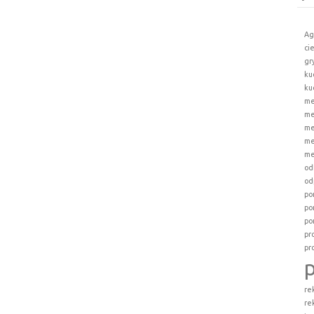
Ag
ci
gr
ku
ku
me
me
me
me
me
od
od
po
po
po
pr
pr
re
re