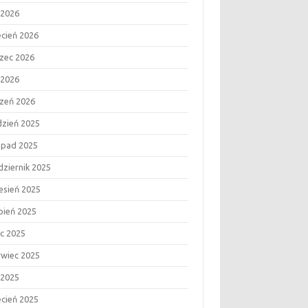
 2026
ecień 2026
zec 2026
 2026
czeń 2026
dzień 2025
topad 2025
dziernik 2025
esień 2025
rpień 2025
ec 2025
rwiec 2025
 2025
ecień 2025