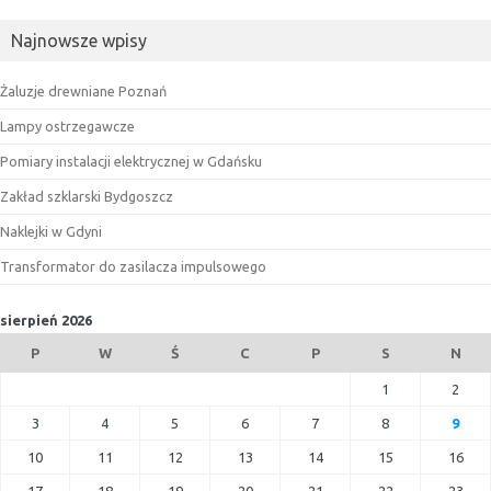
Najnowsze wpisy
Żaluzje drewniane Poznań
Lampy ostrzegawcze
Pomiary instalacji elektrycznej w Gdańsku
Zakład szklarski Bydgoszcz
Naklejki w Gdyni
Transformator do zasilacza impulsowego
sierpień 2026
P
W
Ś
C
P
S
N
1
2
3
4
5
6
7
8
9
10
11
12
13
14
15
16