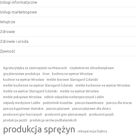
Usługi informatyczne
Usługi marketingowe
Wnętrze
Zdrowie
Zdrowie i uroda
Żywność
Agroturystyka ze zwierzętami na Mazurach
ciepłomierze ultradźwiękowe
gry planszowe produkcja
itron
kuchnia na wymiar Wrocław
kuchnie na wymiar Wrocław
meble biurowe Starogard Gdański
meble kuchenne na wymiar Starogard Gdański
meble kuchenne na wymiar Wrocław
meble na wymiar Starogard Gdański
meble na wymiar Wrocław
meble pokojowe Wrocław
odbiór odpadów niebezpiecznych Lublin
odpady medyczne Lublin
podzielniki kosztów
ponczo bawełniane
ponczo dla morsa
ponczo kąpielowe damskie
ponczo plażowe
ponczo plażowe dla dzieci
producent gier karcianych
producent gier planszowych
producent puzzli
produkcja puzzli
produkcja serów podhalańskich
produkcja sprężyn
rekuperacja Dębica