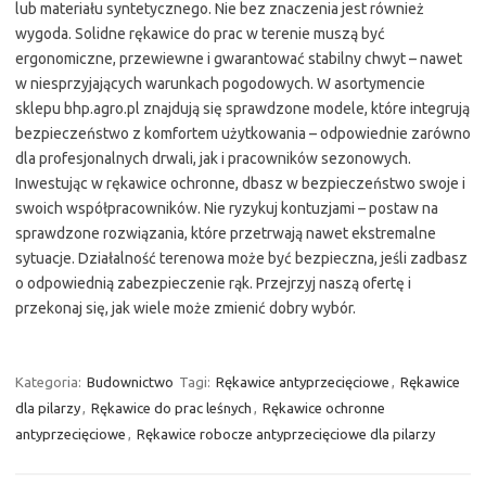
lub materiału syntetycznego. Nie bez znaczenia jest również
wygoda. Solidne rękawice do prac w terenie muszą być
ergonomiczne, przewiewne i gwarantować stabilny chwyt – nawet
w niesprzyjających warunkach pogodowych. W asortymencie
sklepu bhp.agro.pl znajdują się sprawdzone modele, które integrują
bezpieczeństwo z komfortem użytkowania – odpowiednie zarówno
dla profesjonalnych drwali, jak i pracowników sezonowych.
Inwestując w rękawice ochronne, dbasz w bezpieczeństwo swoje i
swoich współpracowników. Nie ryzykuj kontuzjami – postaw na
sprawdzone rozwiązania, które przetrwają nawet ekstremalne
sytuacje. Działalność terenowa może być bezpieczna, jeśli zadbasz
o odpowiednią zabezpieczenie rąk. Przejrzyj naszą ofertę i
przekonaj się, jak wiele może zmienić dobry wybór.
Kategoria:
Budownictwo
Tagi:
Rękawice antyprzecięciowe
,
Rękawice
dla pilarzy
,
Rękawice do prac leśnych
,
Rękawice ochronne
antyprzecięciowe
,
Rękawice robocze antyprzecięciowe dla pilarzy