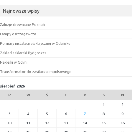
Najnowsze wpisy
Żaluzje drewniane Poznań
Lampy ostrzegawcze
Pomiary instalacji elektrycznej w Gdańsku
Zakład szklarski Bydgoszcz
Naklejki w Gdyni
Transformator do zasilacza impulsowego
sierpień 2026
P
W
Ś
C
P
S
N
1
2
3
4
5
6
7
8
9
10
11
12
13
14
15
16