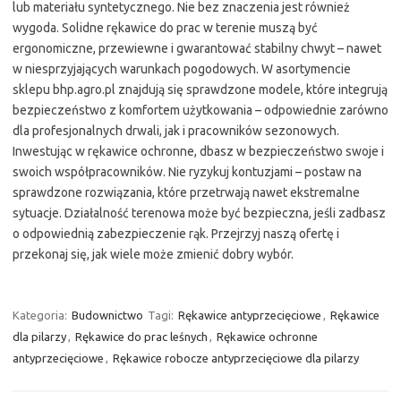
lub materiału syntetycznego. Nie bez znaczenia jest również
wygoda. Solidne rękawice do prac w terenie muszą być
ergonomiczne, przewiewne i gwarantować stabilny chwyt – nawet
w niesprzyjających warunkach pogodowych. W asortymencie
sklepu bhp.agro.pl znajdują się sprawdzone modele, które integrują
bezpieczeństwo z komfortem użytkowania – odpowiednie zarówno
dla profesjonalnych drwali, jak i pracowników sezonowych.
Inwestując w rękawice ochronne, dbasz w bezpieczeństwo swoje i
swoich współpracowników. Nie ryzykuj kontuzjami – postaw na
sprawdzone rozwiązania, które przetrwają nawet ekstremalne
sytuacje. Działalność terenowa może być bezpieczna, jeśli zadbasz
o odpowiednią zabezpieczenie rąk. Przejrzyj naszą ofertę i
przekonaj się, jak wiele może zmienić dobry wybór.
Kategoria:
Budownictwo
Tagi:
Rękawice antyprzecięciowe
,
Rękawice
dla pilarzy
,
Rękawice do prac leśnych
,
Rękawice ochronne
antyprzecięciowe
,
Rękawice robocze antyprzecięciowe dla pilarzy