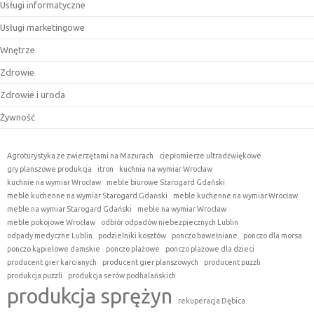
Usługi informatyczne
Usługi marketingowe
Wnętrze
Zdrowie
Zdrowie i uroda
Żywność
Agroturystyka ze zwierzętami na Mazurach
ciepłomierze ultradźwiękowe
gry planszowe produkcja
itron
kuchnia na wymiar Wrocław
kuchnie na wymiar Wrocław
meble biurowe Starogard Gdański
meble kuchenne na wymiar Starogard Gdański
meble kuchenne na wymiar Wrocław
meble na wymiar Starogard Gdański
meble na wymiar Wrocław
meble pokojowe Wrocław
odbiór odpadów niebezpiecznych Lublin
odpady medyczne Lublin
podzielniki kosztów
ponczo bawełniane
ponczo dla morsa
ponczo kąpielowe damskie
ponczo plażowe
ponczo plażowe dla dzieci
producent gier karcianych
producent gier planszowych
producent puzzli
produkcja puzzli
produkcja serów podhalańskich
produkcja sprężyn
rekuperacja Dębica